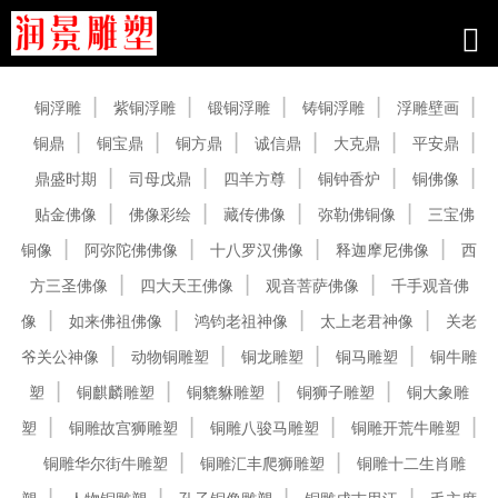
产品中心
铜浮雕
紫铜浮雕
锻铜浮雕
铸铜浮雕
浮雕壁画
铜鼎
铜宝鼎
铜方鼎
诚信鼎
大克鼎
平安鼎
鼎盛时期
司母戊鼎
四羊方尊
铜钟香炉
铜佛像
贴金佛像
佛像彩绘
藏传佛像
弥勒佛铜像
三宝佛
铜像
阿弥陀佛佛像
十八罗汉佛像
释迦摩尼佛像
西
方三圣佛像
四大天王佛像
观音菩萨佛像
千手观音佛
像
如来佛祖佛像
鸿钧老祖神像
太上老君神像
关老
爷关公神像
动物铜雕塑
铜龙雕塑
铜马雕塑
铜牛雕
塑
铜麒麟雕塑
铜貔貅雕塑
铜狮子雕塑
铜大象雕
塑
铜雕故宫狮雕塑
铜雕八骏马雕塑
铜雕开荒牛雕塑
铜雕华尔街牛雕塑
铜雕汇丰爬狮雕塑
铜雕十二生肖雕