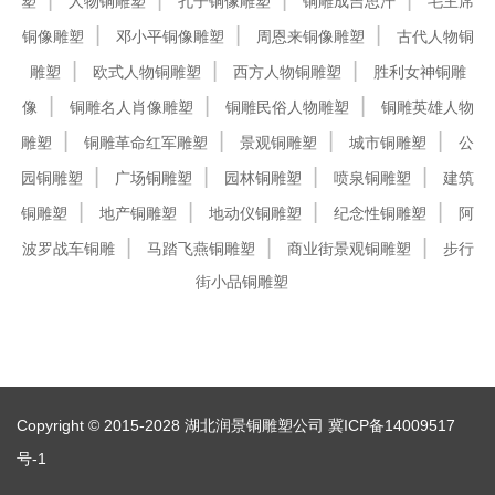
塑
人物铜雕塑
孔子铜像雕塑
铜雕成吉思汗
毛主席
铜像雕塑
邓小平铜像雕塑
周恩来铜像雕塑
古代人物铜
雕塑
欧式人物铜雕塑
西方人物铜雕塑
胜利女神铜雕
像
铜雕名人肖像雕塑
铜雕民俗人物雕塑
铜雕英雄人物
雕塑
铜雕革命红军雕塑
景观铜雕塑
城市铜雕塑
公
园铜雕塑
广场铜雕塑
园林铜雕塑
喷泉铜雕塑
建筑
铜雕塑
地产铜雕塑
地动仪铜雕塑
纪念性铜雕塑
阿
波罗战车铜雕
马踏飞燕铜雕塑
商业街景观铜雕塑
步行
街小品铜雕塑
Copyright © 2015-2028 湖北润景铜雕塑公司
冀ICP备14009517
号-1