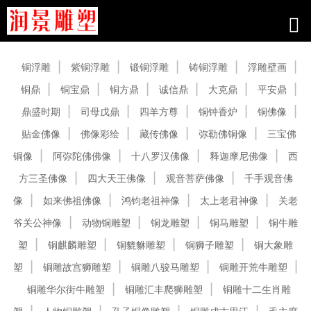
产品中心
铜浮雕
紫铜浮雕
锻铜浮雕
铸铜浮雕
浮雕壁画
铜鼎
铜宝鼎
铜方鼎
诚信鼎
大克鼎
平安鼎
鼎盛时期
司母戊鼎
四羊方尊
铜钟香炉
铜佛像
贴金佛像
佛像彩绘
藏传佛像
弥勒佛铜像
三宝佛
铜像
阿弥陀佛佛像
十八罗汉佛像
释迦摩尼佛像
西
方三圣佛像
四大天王佛像
观音菩萨佛像
千手观音佛
像
如来佛祖佛像
鸿钧老祖神像
太上老君神像
关老
爷关公神像
动物铜雕塑
铜龙雕塑
铜马雕塑
铜牛雕
塑
铜麒麟雕塑
铜貔貅雕塑
铜狮子雕塑
铜大象雕
塑
铜雕故宫狮雕塑
铜雕八骏马雕塑
铜雕开荒牛雕塑
铜雕华尔街牛雕塑
铜雕汇丰爬狮雕塑
铜雕十二生肖雕