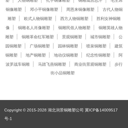
塑
人物铜雕塑
孔子铜像雕塑
铜雕成吉思汗
毛主席
铜像雕塑
邓小平铜像雕塑
周恩来铜像雕塑
古代人物铜
雕塑
欧式人物铜雕塑
西方人物铜雕塑
胜利女神铜雕
像
铜雕名人肖像雕塑
铜雕民俗人物雕塑
铜雕英雄人物
雕塑
铜雕革命红军雕塑
景观铜雕塑
城市铜雕塑
公
园铜雕塑
广场铜雕塑
园林铜雕塑
喷泉铜雕塑
建筑
铜雕塑
地产铜雕塑
地动仪铜雕塑
纪念性铜雕塑
阿
波罗战车铜雕
马踏飞燕铜雕塑
商业街景观铜雕塑
步行
街小品铜雕塑
Copyright © 2015-2028 湖北润景铜雕塑公司
冀ICP备14009517
号-1